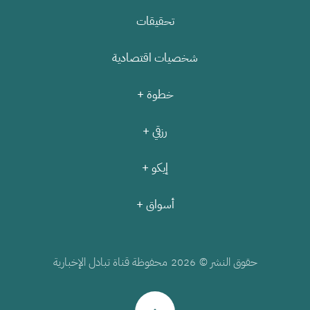
تحقيقات
شخصيات اقتصادية
خطوة +
رزقي +
إيكو +
أسواق +
حقوق النشر ©
محفوظة قناة تبادل الإخبارية
2026