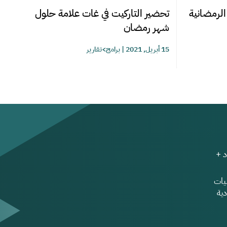
الرمضانية
تحضير التاركيت في غات علامة حلول
شهر رمضان
15 أبريل, 2021
|
برامج>تقارير
 +
ات
ية