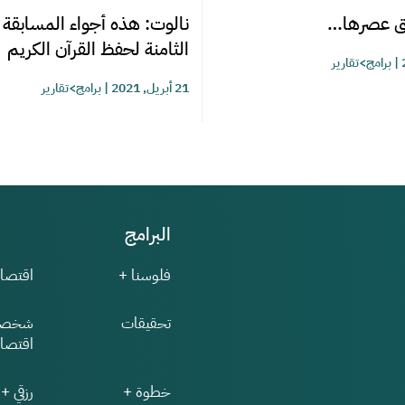
بق عصرها…
نالوت: هذه أجواء المسابقة 
الثامنة لحفظ القرآن الكريم
|
برامج>تقارير
21 أبريل, 2021
|
برامج>تقارير
البرامج
فلوسنا +
اقتصاد
تحقيقات
شخصي
اقتصاد
خطوة +
رزقي +