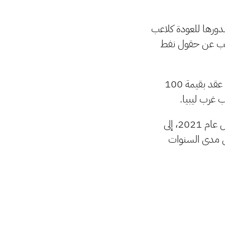
دورها للعودة كلاعب
ط شركة شال الآن للتنقيب عن حقول نفط
كما حصلت شركة بتروفاك البريطانية التي تقدم خدمات هندسية لعمليات النفط على عقد بقيمة 100
 غرب ليبيا.
وتبعا للصحف البريطانية يستعد فرع الوطنية للنفط في لندن والذي تم إنشاءه في أوائل عام 2021، إلى
لى مدى السنوات