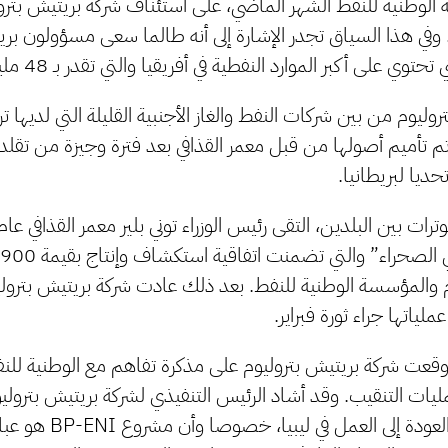
لوطنية للنفط الشهر الماضي، على استئناف شركة بريتيش بترو
. وفي هذا السياق تجدر الإشارة إلى أنه طالما سعى مسؤولون بريط
وي على أكبر الموارد النفطية في أفريقيا والتي تقدر بـ 48 مليار برميل.
روليوم من بين شركات النفط والغاز الأجنبية القليلة التي لديها 
ديا لبريطانيا.
 والمؤسسة الوطنية للنفط. بعد ذلك عادت شركة بريتيش بتروليوم
يذكر أنه عام 2018 وقعت شركة بريتيش بتروليوم على مذكرة تفاهم مع الوطنية 
مليات التنقيب. وقد أشاد الرئيس التنفيذي لشركة بريتيش بترولي
بالاتفاق كخطوة نحو العود