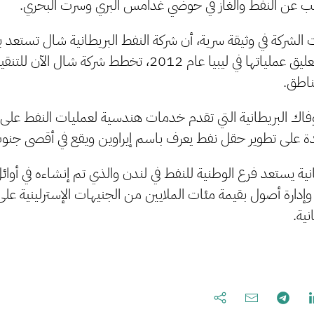
لشركة في وثيقة سرية، أن شركة النفط البريطانية شال تستعد ب
رئيسي في ليبيا. فبعد تعليق عملياتها في ليبيا عام 2012، تخط
ناطق.
دة على تطوير حقل نفط يعرف باسم إيراوين ويقع في أقصى جنوب
إدارة أصول بقيمة مئات الملايين من الجنيهات الإسترلينية ع
ية.