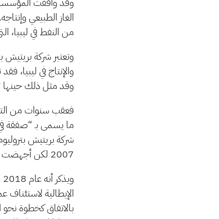
وقد وافقت المؤسسة ا
الغاز الطبيعي وإنتاجه
من النفط في ليبيا، التي تحت
وتعتبر شركة بريتيش بت
وقد مثل ذلك حينها تح
شركة بريتيش بتروليوم
2007 لكن أجهضت عملياتها جراء ثورة فبراير.
و
الإيطالية لاستئناف ع