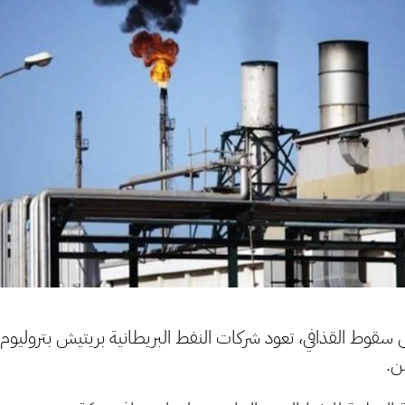
1 عاما على سقوط القذافي، تعود شركات النفط البريطانية بريتيش بتروليو
من.