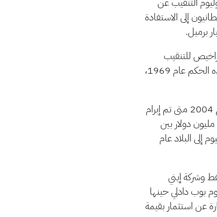
ليوم التنقيب عن
انيون إلى الاستفادة
تراخيص للتنقيب
والإنتاج في ليبيا، فقد تم تأميم أصولها من قبل معمر القذافي بعد فترة وجيزة من تقلده الحكم عام 1969،
فعقب سنوات من التوترات بين البلدين، التقى رئيس الوزراء توني بلير معمر القذافي عام 2004 متى تم إبرام
ما يسمى بـ “صفقة في الصحراء” والتي تضمنت اتفاقية استكشاف وإنتاج بقيمة 900 مليون دولار بين
 إلى البلاد عام
للنفط وشركة إيني
وم بوب دادلي حينها
ة إلى العمل في ليبيا، خصوصا وأن مشروع BP-ENI هو عبارة عن استثمار بقيمة