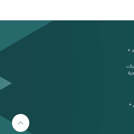
 +
ات
ية
 +