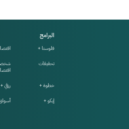
البرامج
فلوسنا +
اقتصاد
تحقيقات
شخصي
اقتصاد
خطوة +
رزقي +
إيكو +
أسواق