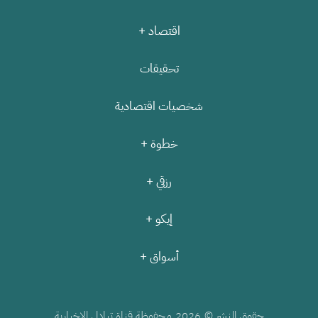
اقتصاد +
تحقيقات
شخصيات اقتصادية
خطوة +
رزقي +
إيكو +
أسواق +
حقوق النشر ©
محفوظة قناة تبادل الإخبارية
2026