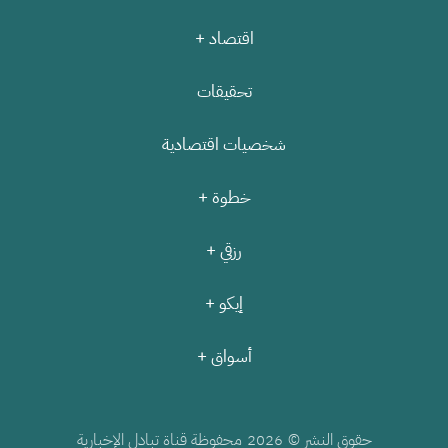
اقتصاد +
تحقيقات
شخصيات اقتصادية
خطوة +
رزقي +
إيكو +
أسواق +
حقوق النشر ©
محفوظة قناة تبادل الإخبارية
2026