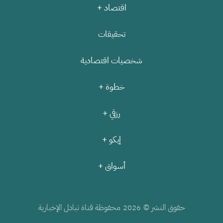
اقتصاد +
تحقيقات
شخصيات اقتصادية
خطوة +
رزقي +
إيكو +
أسواق +
حقوق النشر ©
محفوظة قناة تبادل الإخبارية
2026