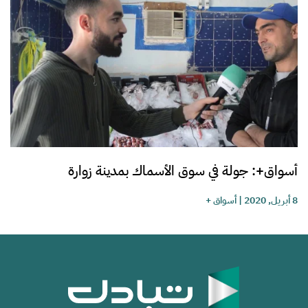
أسواق+: جولة في سوق الأسماك بمدينة زوارة
8 أبريل, 2020
|
أسواق +